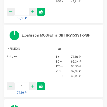
200 +
41,71 ₽
65,59 ₽
Драйверы MOSFET и IGBT IR2153STRPBF
INFINEON
1 шт
2-4 дня
1 +
74,19 ₽
30 +
66,34 ₽
120 +
64,55 ₽
210 +
62,99 ₽
300 +
62,99 ₽
74,19 ₽