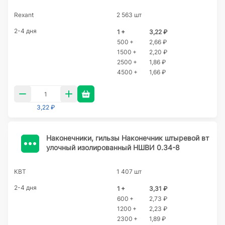
Rexant
2 563 шт
2-4 дня
1 +
3,22 ₽
500 +
2,66 ₽
1500 +
2,20 ₽
2500 +
1,86 ₽
4500 +
1,66 ₽
3,22 ₽
Наконечники, гильзы Наконечник штыревой вт
улочный изолированный НШВИ 0.34-8
КВТ
1 407 шт
2-4 дня
1 +
3,31 ₽
600 +
2,73 ₽
1200 +
2,23 ₽
2300 +
1,89 ₽