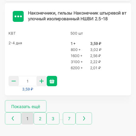
Наконечники, гильзы Наконечник штыревой вт
улочный изолированный НШВИ 2.5-18
КВТ
500 шт
2-4 дня
1 +
3,59 ₽
800 +
3,02 ₽
1600 +
2,56 ₽
3100 +
2,22 ₽
6200 +
2,01 ₽
3,59 ₽
Показать ещё
…
1
2
3
7