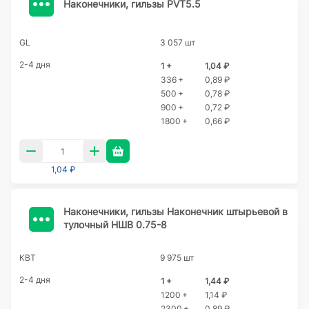
Наконечники, гильзы PVT5.5
GL
3 057 шт
2-4 дня
1 +
1,04 ₽
336 +
0,89 ₽
500 +
0,78 ₽
900 +
0,72 ₽
1800 +
0,66 ₽
1,04 ₽
Наконечники, гильзы Наконечник штырьевой в
тулочный НШВ 0.75-8
КВТ
9 975 шт
2-4 дня
1 +
1,44 ₽
1200 +
1,14 ₽
2300 +
0,89 ₽