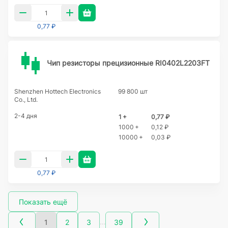
0,77 ₽
Чип резисторы прецизионные RI0402L2203FT
Shenzhen Hottech Electronics
99 800 шт
Co., Ltd.
2-4 дня
1 +
0,77 ₽
1000 +
0,12 ₽
10000 +
0,03 ₽
0,77 ₽
Показать ещё
…
1
2
3
39