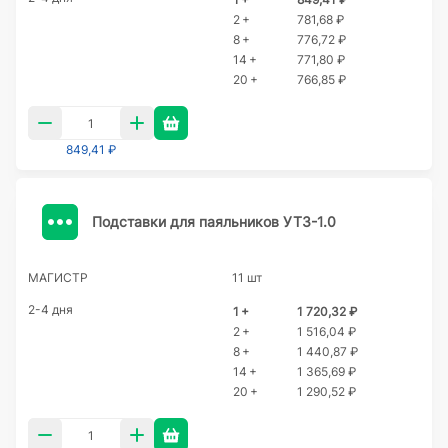
2 +
781,68 ₽
8 +
776,72 ₽
14 +
771,80 ₽
20 +
766,85 ₽
849,41 ₽
Подставки для паяльников УТЗ-1.0
МАГИСТР
11 шт
2-4 дня
1 +
1 720,32 ₽
2 +
1 516,04 ₽
8 +
1 440,87 ₽
14 +
1 365,69 ₽
20 +
1 290,52 ₽