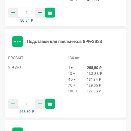
50,54 ₽
Подставки для паяльников 8PK-362S
PROSKIT
130 шт
2-4 дня
1 +
268,80 ₽
10 +
133,33 ₽
40 +
131,34 ₽
70 +
129,35 ₽
100 +
127,36 ₽
268,80 ₽