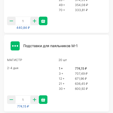
49 +
354,08 ₽
70 +
333,81 ₽
440,84 ₽
Подставки для паяльников М-1
МАГИСТР
20 шт
2-4 дня
1 +
774,15 ₽
3 +
707,49 ₽
12 +
671,96 ₽
21 +
636,45 ₽
30 +
600,92 ₽
774,15 ₽