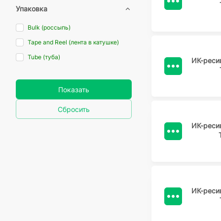
Упаковка
Bulk (россыпь)
Tape and Reel (лента в катушке)
Tube (туба)
ИК-реси
Показать
Сбросить
ИК-реси
ИК-реси