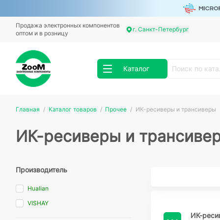
Продажа электронных компонентов
г. Санкт-Петербург
оптом и в розницу
Каталог
Главная
Каталог товаров
Прочее
ИК-ресиверы и трансиверы
ИК-ресиверы и трансиве
Производитель
Hualian
VISHAY
ИК-реси