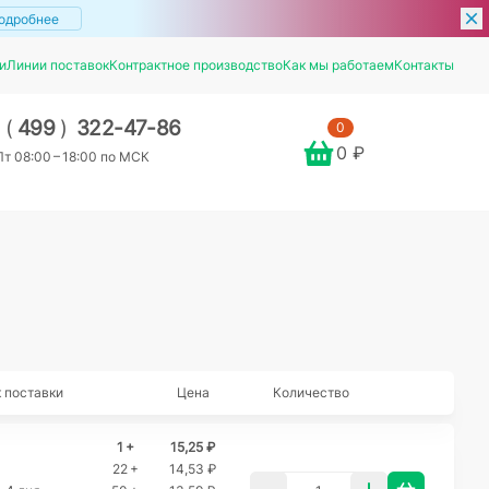
одробнее
и
Линии поставок
Контрактное производство
Как мы работаем
Контакты
7
(
499
)
322-47-86
0
0 ₽
т 08:00 – 18:00 по МСК
 поставки
Цена
Количество
1 +
15,25 ₽
22 +
14,53 ₽