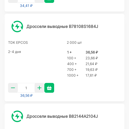
34,41 ₽
Дроссели выводные B78108S1684J
TDK EPCOS
2 000 шт
2-4 дня
1 +
36,56 ₽
100 +
23,66 ₽
400 +
21,64 ₽
700 +
19,63 ₽
1000 +
17,61 ₽
36,56 ₽
Дроссели выводные B82144A2104J