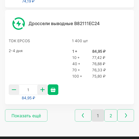
74,19 ₽
Дроссели выводные B82111EC24
TDK EPCOS
1 400 шт
2-4 дня
1 +
84,95 ₽
10 +
77,42 ₽
40 +
76,88 ₽
70 +
76,33 ₽
100 +
75,80 ₽
84,95 ₽
Показать ещё
1
2