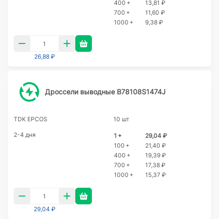
400 +
13,81 ₽
700 +
11,60 ₽
1000 +
9,38 ₽
26,88 ₽
Дроссели выводные B78108S1474J
TDK EPCOS
10 шт
2-4 дня
1 +
29,04 ₽
100 +
21,40 ₽
400 +
19,39 ₽
700 +
17,38 ₽
1000 +
15,37 ₽
29,04 ₽