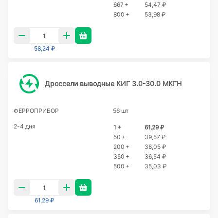
667 +
54,47 ₽
800 +
53,98 ₽
58,24 ₽
Дроссели выводные КИГ 3.0-30.0 МКГН
ФЕРРОПРИБОР
56 шт
2-4 дня
1 +
61,29 ₽
50 +
39,57 ₽
200 +
38,05 ₽
350 +
36,54 ₽
500 +
35,03 ₽
61,29 ₽