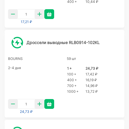
400 +
10,44 ₽
17,21 ₽
Дроссели выводные RLB0914-102KL
BOURNS
59 шт
2-4 дня
1 +
24,73 ₽
100 +
17,42 ₽
400 +
16,19 ₽
700 +
14,96 ₽
1000 +
13,72 ₽
24,73 ₽