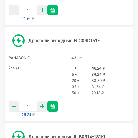
41,94 ₽
Дроссели выводные ELC09D151F
PANASONIC
43 шт
2-4 дня
1 +
46,24 ₽
5 +
36,24 ₽
20 +
33,89 ₽
35 +
31,54 ₽
50 +
29,18 ₽
46,24 ₽
Дроссели выводные RLB0914-181KL