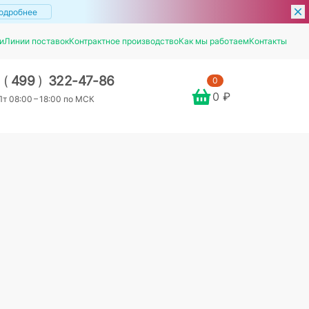
одробнее
и
Линии поставок
Контрактное производство
Как мы работаем
Контакты
7
(
499
)
322-47-86
0
0 ₽
т 08:00 – 18:00 по МСК