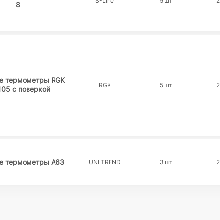
S-Line
5 шт
2
8
е термометры RGK
RGK
5 шт
2
105 с поверкой
е термометры A63
UNI TREND
3 шт
2