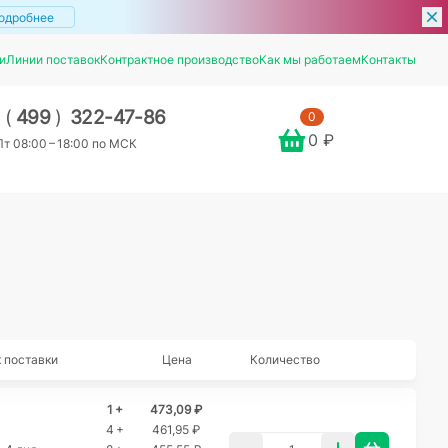
одробнее
и
Линии поставок
Контрактное производство
Как мы работаем
Контакты
7
(
499
)
322-47-86
0
0 ₽
т 08:00 – 18:00 по МСК
 поставки
Цена
Количество
1 +
473,09 ₽
4 +
461,95 ₽