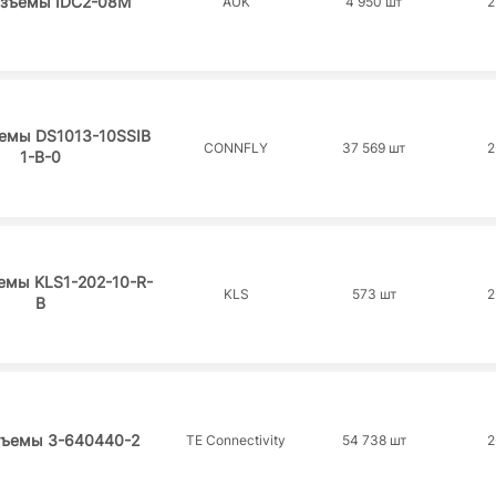
азъемы IDC2-08M
AUK
4 950 шт
2
ъемы DS1013-10SSIB
CONNFLY
37 569 шт
2
1-B-0
емы KLS1-202-10-R-
KLS
573 шт
2
B
зъемы 3-640440-2
TE Connectivity
54 738 шт
2