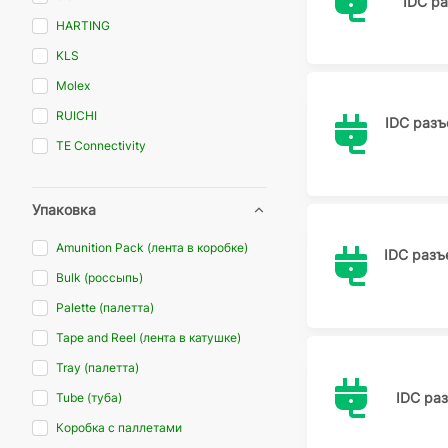
IDC р
HARTING
KLS
Molex
RUICHI
IDC раз
TE Connectivity
Китай
Упаковка
Amunition Pack (лента в коробке)
IDC разъ
Bulk (россыпь)
Palette (палетта)
Tape and Reel (лента в катушке)
Tray (палетта)
IDC ра
Tube (туба)
Коробка с паллетами