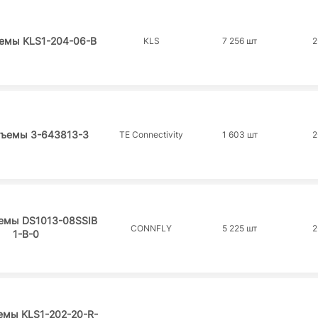
ъемы KLS1-204-06-B
KLS
7 256 шт
2
зъемы 3-643813-3
TE Connectivity
1 603 шт
2
ъемы DS1013-08SSIB
CONNFLY
5 225 шт
2
1-B-0
емы KLS1-202-20-R-