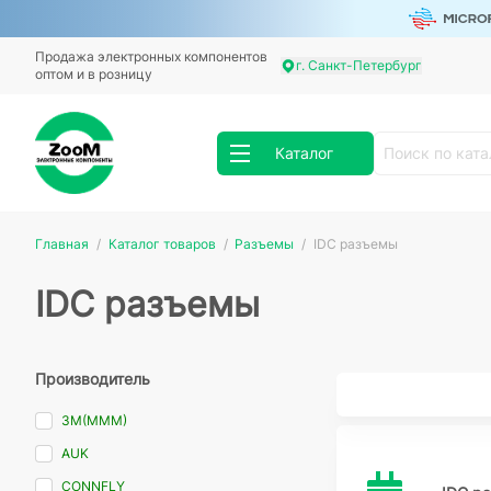
Продажа электронных компонентов
г. Санкт-Петербург
оптом и в розницу
Каталог
Главная
Каталог товаров
Разъемы
IDC разъемы
IDC разъемы
Производитель
3M(MMM)
AUK
CONNFLY