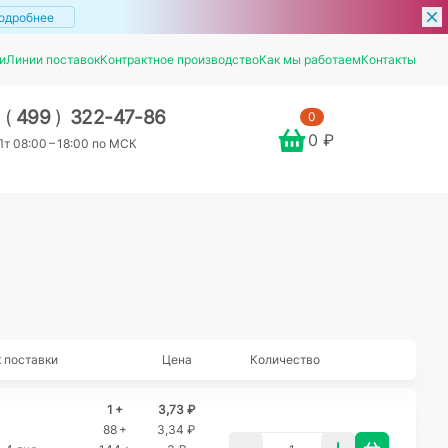
одробнее
и
Линии поставок
Контрактное производство
Как мы работаем
Контакты
7
(
499
)
322-47-86
0
0 ₽
т 08:00 – 18:00 по МСК
 поставки
Цена
Количество
1 +
3,73 ₽
88 +
3,34 ₽