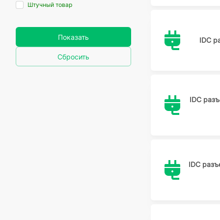
Штучный товар
Показать
IDC р
Сбросить
IDC раз
IDC разъ