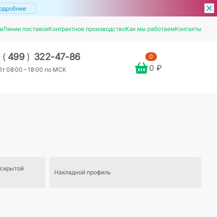
одробнее
и
Линии поставок
Контрактное производство
Как мы работаем
Контакты
7
(
499
)
322-47-86
0
0 ₽
т 08:00 – 18:00 по МСК
 скрытой
Накладной профиль